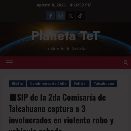
agosto 8, 2026
4:26:53 PM
Planeta TeT
Un Mundo de Noticias
BioBio
Carabineros de Chile
Policial
Talcahuano
🟩SIP de la 2da Comisaría de
Talcahuano captura a 3
involucrados en violento robo y