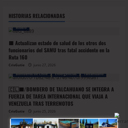
HISTORIAS RELACIONADAS
BioBio
🟥 Actualizan estado de salud de los otros dos
funcionarios del SAMU tras fatal accidente en la
Ruta 160
CrisGutie
junio 27, 2026
Bomberos de Chile
Emergencias
Talcahuano
🇨🇱🟦/BOMBERO DE TALCAHUANO SE INTEGRA A
FUERZA DE TAREA INTERNACIONAL QUE VIAJA A
VENEZUELA TRAS TERREMOTOS
CrisGutie
junio 25, 2026
Arauco
BioBio
Carabineros de Chile
Policial