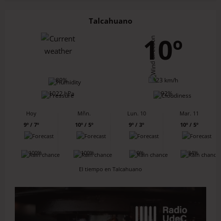
Talcahuano
10º
89%
23 km/h
1022 hPa
92%
Hoy
Mñn.
Lun. 10
Mar. 11
9º / 7º
10º / 5º
9º / 3º
10º / 5º
100%
100%
0%
34%
El tiempo en Talcahuano