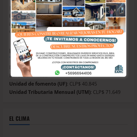
🟥Ejecutados y quemados tras cumplir su deber:
Corte Suprema ratifica presidio perpetuo para
asesinos de tres carabineros.
CrisGutie
junio 24, 2026
INDICADORES ECONÓMICOS
Dólar observado
: CLP$ 914
Euro
: CLP$ 1.053
Unidad de fomento (UF)
: CLP$ 40.845
Unidad Tributaria Mensual (UTM)
: CLP$ 71.649
EL CLIMA