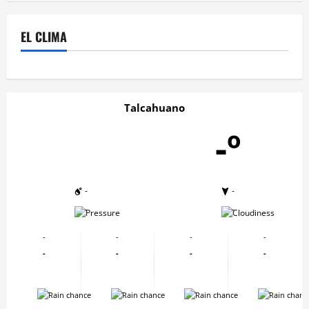
EL CLIMA
Talcahuano
-º
-
-
-
-
-
-
-
-
-
-
-
-
-
-
-
-