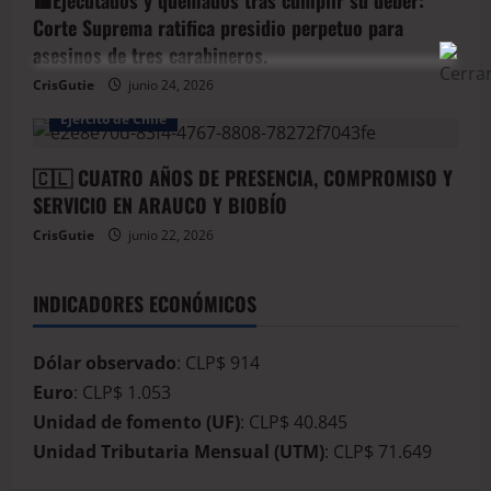
Corte Suprema ratifica presidio perpetuo para
asesinos de tres carabineros.
CrisGutie
junio 24, 2026
Arauco
Armada de Chile
BioBio
Ejercito de Chile
🇨🇱 CUATRO AÑOS DE PRESENCIA, COMPROMISO Y
SERVICIO EN ARAUCO Y BIOBÍO
CrisGutie
junio 22, 2026
INDICADORES ECONÓMICOS
Dólar observado
: CLP$ 914
Euro
: CLP$ 1.053
Unidad de fomento (UF)
: CLP$ 40.845
Unidad Tributaria Mensual (UTM)
: CLP$ 71.649