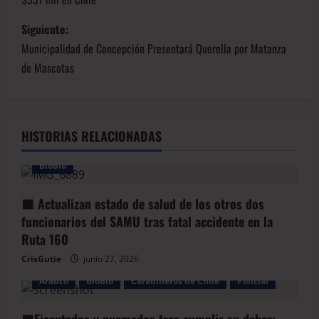
Siguiente:
Municipalidad de Concepción Presentará Querella por Matanza
de Mascotas
HISTORIAS RELACIONADAS
BioBio
🟥 Actualizan estado de salud de los otros dos
funcionarios del SAMU tras fatal accidente en la
Ruta 160
CrisGutie
junio 27, 2026
Arauco
BioBio
Carabineros de Chile
Policial
🟥Ejecutados y quemados tras cumplir su deber: