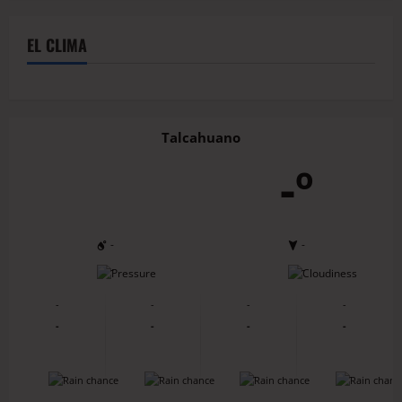
EL CLIMA
Talcahuano
-º
-
-
-
-
-
-
-
-
-
-
-
-
-
-
-
-