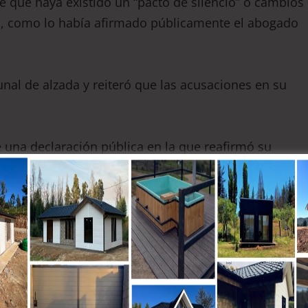
 que haya existido un “pacto de silencio” o cambios
ra, como lo había afirmado públicamente el abogado
ibunal de alzada y reiteró que las acusaciones en su
 una declaración pública en la que reafirmó su
tadas, asegurando que “no serán intimidados ni
 pronunció sobre el fondo de la querella, sino que
ararla inadmisible.
encia de injurias o calumnias, era necesario discutir
re el contenido, sino de una observación formal frent
 sostuvo Poblete.