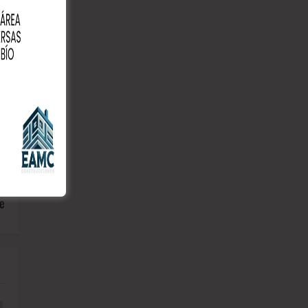
:
as
le