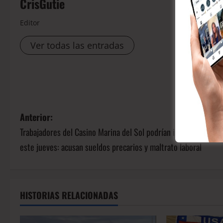
CrisGutie
Editor
Ver todas las entradas
Compá
Anterior:
Trabajadores del Casino Marina del Sol podrían irse a huelga le
este jueves: acusan sueldos precarios y maltrato laboral
HISTORIAS RELACIONADAS