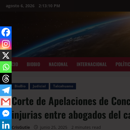
agosto 6, 2026
2:13:11 PM
INICIO
BIOBIO
NACIONAL
INTERNACIONAL
POLÍTI
BioBio
Judicial
Talcahuano
Corte de Apelaciones de Conc
injurias entre abogados del 
CrisGutie
junio 25, 2025
2 minutes read