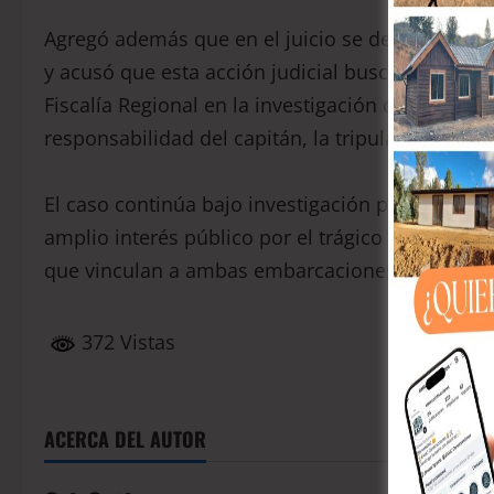
Agregó además que en el juicio se demostrará qu
y acusó que esta acción judicial busca “desviar 
Fiscalía Regional en la investigación del abordaj
responsabilidad del capitán, la tripulación del 
El caso continúa bajo investigación por parte d
amplio interés público por el trágico desenlace
que vinculan a ambas embarcaciones.
372 Vistas
ACERCA DEL AUTOR