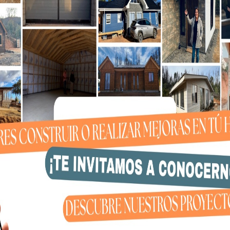
e las expresiones en cuestión no constituyen delito,
la atención de la contundente prueba reunida por la
e a la Bruma, la cual apunta directamente a la
Cobra y de la empresa Blumar”.
el Ministerio Público, en una causa que ha generado
 que dejó fallecidos y por los complejos antecedentes