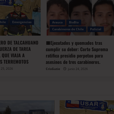
hile
Emergencias
Arauco
BioBio
Carabineros de Chile
Policial
RO DE TALCAHUANO
🟥Ejecutados y quemados tras
FUERZA DE TAREA
cumplir su deber: Corte Suprema
 QUE VIAJA A
ratifica presidio perpetuo para
AS TERREMOTOS
asesinos de tres carabineros.
 25, 2026
CrisGutie
junio 24, 2026