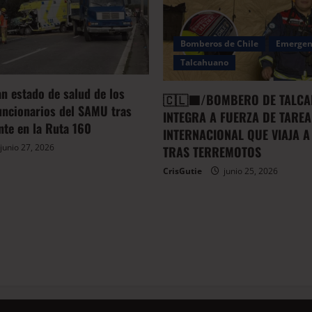
Bomberos de Chile
Emergen
Talcahuano
an estado de salud de los
🇨🇱🟦/BOMBERO DE TALCA
uncionarios del SAMU tras
INTEGRA A FUERZA DE TAREA
ente en la Ruta 160
INTERNACIONAL QUE VIAJA A
junio 27, 2026
TRAS TERREMOTOS
CrisGutie
junio 25, 2026