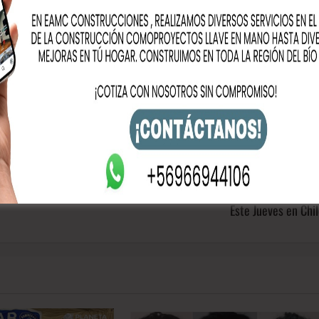
rtelo!!!
Siguiente
gal
Golpe al Bolsillo: Parafina, Gasolina y Diésel Experimentarán Alz
Este Jueves en Chi