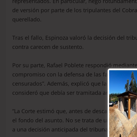
representados. En particular, negó rotundamente
de versión por parte de los tripulantes del Cob
querellado.
Tras el fallo, Espinoza valoró la decisión del tr
contra carecen de sustento.
Por su parte, Rafael Poblete respondió mediante
compromiso con la defensa de las familias afec
censurados”. Además, explicó que la Corte no se
consideró que debía ser tramitada antes de decl
“La Corte estimó que, antes de descartar la exist
el fondo del asunto. No se trata de un fallo sob
a una decisión anticipada del tribunal inferior”,