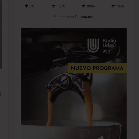
0%
100%
100%
100%
El tiempo en Talcahuano
s