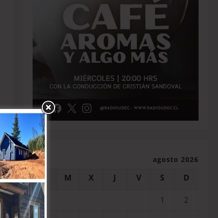
agosto 2026
L
M
X
J
V
S
D
e
1
2