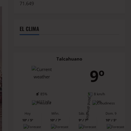
71.649
EL CLIMA
Talcahuano
9º
85%
8 km/h
1027 hPa
3%
Hoy
Mñn.
Sáb. 8
Dom. 9
10º / 5º
10º / 7º
9º / 7º
10º / 5º