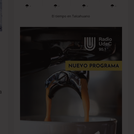
-
-
-
-
El tiempo en Talcahuano
a