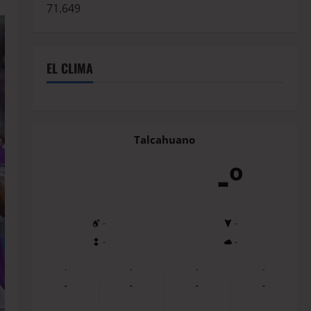
71.649
EL CLIMA
Talcahuano
-º
-
-
-
-
-
-
-
-
-
-
-
-