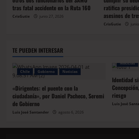
otros dos funcionarios del SAMU
cumplir su deb
tras fatal accidente en la Ruta 160
ratifica presid
asesinos de tre
CrisGutie
junio 27, 2026
CrisGutie
junio
TE PUEDEN INTERESAR
Noticias
Chile
Gobierno
Noticias
Identidad s
Concepción,
«Dirigentes: el puente con la
riesgo
ciudadanía», por Daniel Pacheco, Seremi
de Gobierno
Luis José Sant
Luis José Santander
agosto 6, 2026