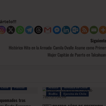
rtelo!!!
Siguiente
Histórico Hito en la Armada: Camila Ovalle Asume como Primer
Mujer Capitán de Puerto en Talcahuan
Bio
 Chile
Policial
Arauco
Armada de Chile
BioBio
Ejercito de Chile
 quemados tras