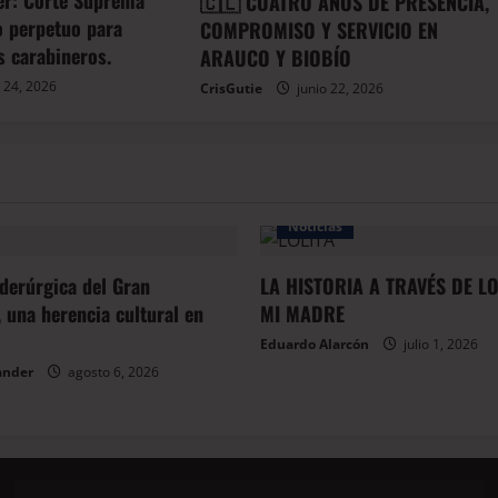
er: Corte Suprema
🇨🇱 CUATRO AÑOS DE PRESENCIA,
io perpetuo para
COMPROMISO Y SERVICIO EN
s carabineros.
ARAUCO Y BIOBÍO
 24, 2026
CrisGutie
junio 22, 2026
Noticias
iderúrgica del Gran
LA HISTORIA A TRAVÉS DE L
 una herencia cultural en
MI MADRE
Eduardo Alarcón
julio 1, 2026
ander
agosto 6, 2026