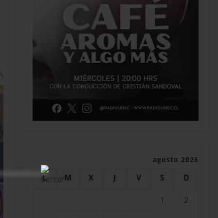
agosto 2026
L
M
X
J
V
S
D
1
2