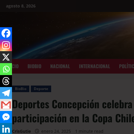
agosto 8, 2026
INICIO
BIOBIO
NACIONAL
INTERNACIONAL
POLÍTI
BioBio
Deporte
Deportes Concepción celebra
participación en la Copa Chil
CrisGutie
enero 24, 2025
1 minute read