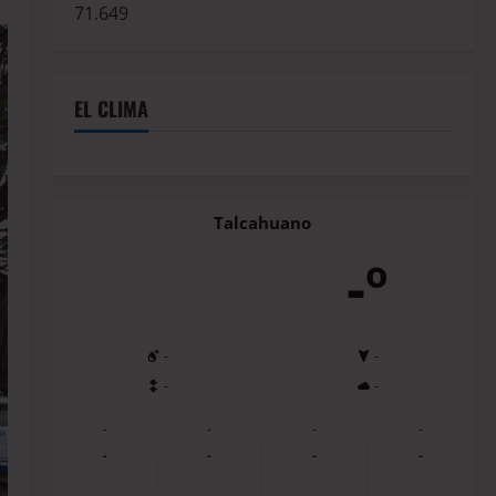
71.649
EL CLIMA
Talcahuano
-º
-
-
-
-
-
-
-
-
-
-
-
-