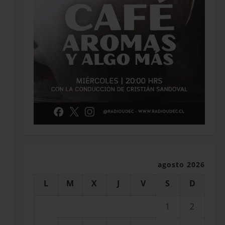
agosto 2026
L
M
X
J
V
S
D
1
2