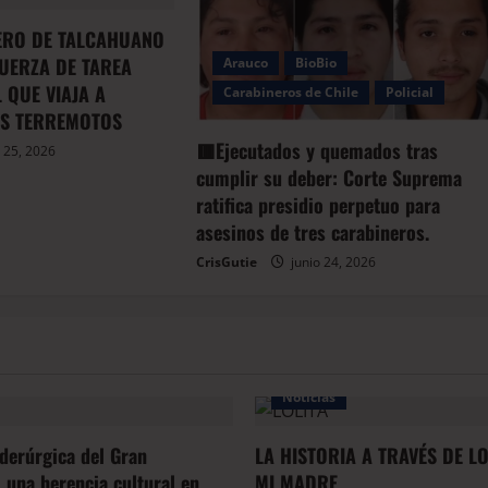
RO DE TALCAHUANO
FUERZA DE TAREA
Arauco
BioBio
 QUE VIAJA A
Carabineros de Chile
Policial
AS TERREMOTOS
🟥Ejecutados y quemados tras
 25, 2026
cumplir su deber: Corte Suprema
ratifica presidio perpetuo para
asesinos de tres carabineros.
CrisGutie
junio 24, 2026
Noticias
iderúrgica del Gran
LA HISTORIA A TRAVÉS DE L
 una herencia cultural en
MI MADRE