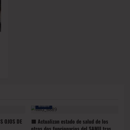
BioBio
OS OJOS DE
🟥 Actualizan estado de salud de los
otros dos funcionarios del SAMU tras