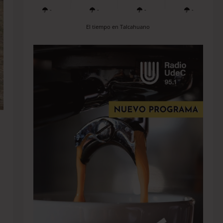
-
-
-
-
El tiempo en Talcahuano