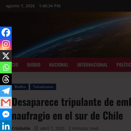
agosto 7, 2026
1:46:35 PM
INICIO
BIOBIO
NACIONAL
INTERNACIONAL
POLÍTI
BioBio
Talcahuano
Desaparece tripulante de emb
naufragio en el sur de Chile
CrisGutie
abril 7, 2025
2 minutes read