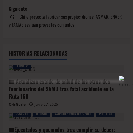
Siguiente:
🇨🇱 Chile proyecta fabricar sus propios drones: ASMAR, ENAER
y FAMAE evalúan proyectos conjuntos
HISTORIAS RELACIONADAS
BioBio
🟥 Actualizan estado de salud de los otros dos
funcionarios del SAMU tras fatal accidente en la
Ruta 160
CrisGutie
junio 27, 2026
Arauco
BioBio
Carabineros de Chile
Policial
🟥Ejecutados y quemados tras cumplir su deber: