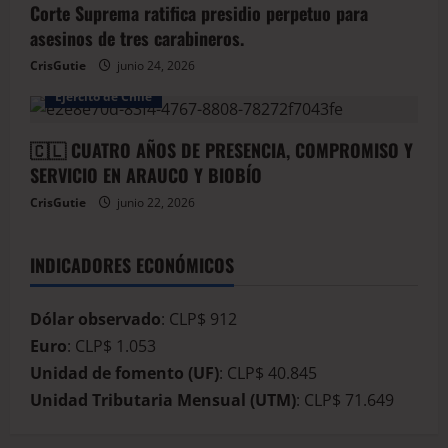
Corte Suprema ratifica presidio perpetuo para
asesinos de tres carabineros.
CrisGutie
junio 24, 2026
Arauco
Armada de Chile
BioBio
Ejercito de Chile
🇨🇱 CUATRO AÑOS DE PRESENCIA, COMPROMISO Y
SERVICIO EN ARAUCO Y BIOBÍO
CrisGutie
junio 22, 2026
INDICADORES ECONÓMICOS
Dólar observado
: CLP$ 912
Euro
: CLP$ 1.053
Unidad de fomento (UF)
: CLP$ 40.845
Unidad Tributaria Mensual (UTM)
: CLP$ 71.649