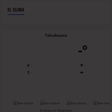
EL CLIMA
Talcahuano
-º
-
-
-
-
-
-
-
-
-
-
-
-
-
-
-
-
El tiempo en Talcahuano