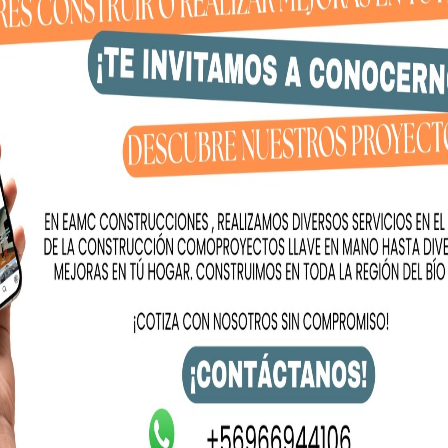
ina Tohá es una mujer inteligente, con experiencia,
 a quienes no militan, pero quieren una conducció
ío, Gastón Saavedra, remarcó la importancia de este
gada a las transformaciones democráticas del país:
 Por eso levantamos la candidatura de Carolina desde
n país con más bienestar, seguridad social y respeto
ista, fue enfático: “Nuestra candidata es Carolina
etrás de este proyecto, sin divisiones”.