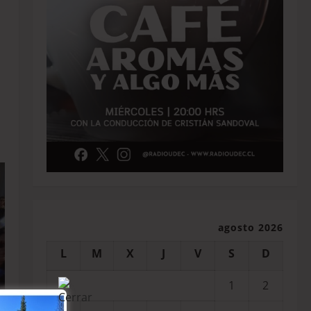
agosto 2026
L
M
X
J
V
S
D
1
2