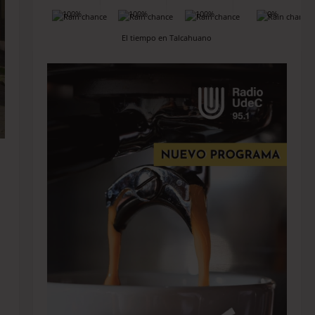
100%
100%
100%
0%
El tiempo en Talcahuano