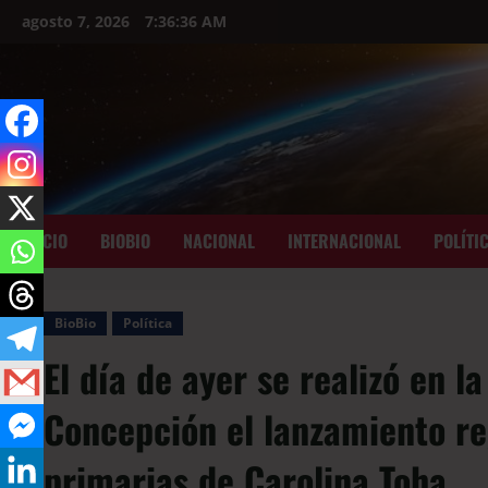
agosto 7, 2026
7:36:38 AM
INICIO
BIOBIO
NACIONAL
INTERNACIONAL
POLÍTI
BioBio
Política
El día de ayer se realizó en l
Concepción el lanzamiento re
primarias de Carolina Toha.