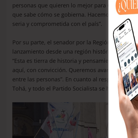
personas que quieren lo mejor para Chile. Carol
que sabe cómo se gobierna. Hacemos un llamado
seria y comprometida con el país”.
Por su parte, el senador por la Región del Biob
lanzamiento desde una región históricamente li
“Esta es tierra de historia y pensamiento libre.
aquí, con convicción. Queremos avanzar hacia u
entre las personas”. En cuanto al respaldo social
Tohá, y todo el Partido Socialista se ha puesto d