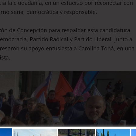
cia la ciudadanía, en un esfuerzo por reconectar con
erno seria, democrática y responsable.
ón de Concepción para respaldar esta candidatura.
Democracia, Partido Radical y Partido Liberal, junto a
resaron su apoyo entusiasta a Carolina Tohá, en una
sta.