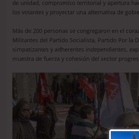
de unidad, compromiso territorial y apertura ha
los votantes y proyectar una alternativa de gobi
Más de 200 personas se congregaron en el coraz
Militantes del Partido Socialista, Partido Por la 
simpatizantes y adherentes independientes, exp
muestra de fuerza y cohesión del sector progresi