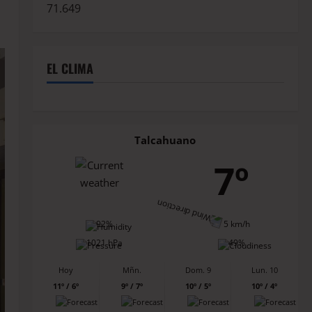
71.649
EL CLIMA
Talcahuano
7º
92%
5 km/h
1021 hPa
49%
Hoy
Mñn.
Dom. 9
Lun. 10
11º / 6º
9º / 7º
10º / 5º
10º / 4º