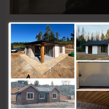
El uso excesivo de smartphones puede provocar 
de las personas, según señalan Carlos Catalán, 
Datos e Inteligencia Artificial (CDIA) de la Univ
Catalán advierte sobre el riesgo del «text neck»
crónicos en la zona cervical y afectar la alinea
desarrollar condiciones como escoliosis o hiper
mantener una postura adecuada al usar el smartp
estiramientos, así como tomar descansos frecue
Por otro lado, Pérez destaca los peligros del 
negativo en redes sociales, que puede generar c