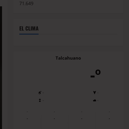
71.649
EL CLIMA
Talcahuano
-º
-
-
-
-
-
-
-
-
-
-
-
-