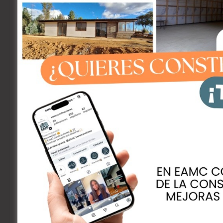
realidad. Recomienda seguir fuentes verificadas
celular para evitar la pérdida de productividad y
Fuente: Radio Biobio
ACERCA DEL AUTOR
CrisGutie
Editor
Ver todas las entradas