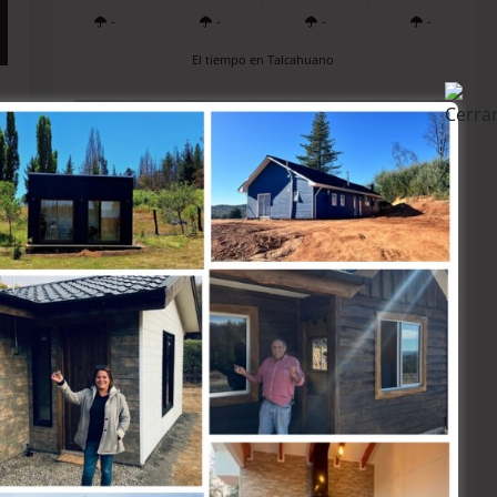
-
-
-
-
El tiempo en Talcahuano
e