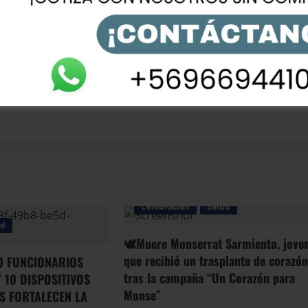
rtelo!!!
Siguiente
🇨🇱Stephanie Vaque
Celebración
Salud
ud
🕊️Muere Monserrat Sarmiento, jove
que recibió un trasplante de corazó
0 FUNCIONARIOS
tras la campaña “Un Corazón para
 10 DISPOSITIVOS
Monse”
S FORTALECEN LA