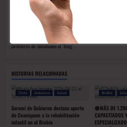
Compá
Anterior:
“¿Kinnikuman o Arturo Vidal? El curioso homenaje de los
jardineros de Talcahuano al “King”.
HISTORIAS RELACIONADAS
Chile
Gobierno
Salud
BioBio
Sal
Seremi de Gobierno destaca aporte
🟡MÁS DE 1.20
de Coaniquem a la rehabilitación
CAPACITADOS Y
infantil en el Biobío
ESPECIALIZADO