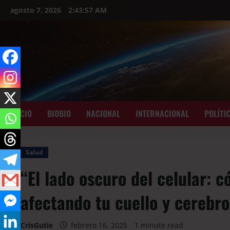
agosto 7, 2026
2:43:58 AM
INICIO
BIOBIO
NACIONAL
INTERNACIONAL
POLÍTI
Salud
“El lado oscuro del celular: 
afectando tu cuello y cerebro
CrisGutie
febrero 16, 2025
1 minute read