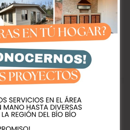
agosto 2026
L
M
X
J
V
S
D
1
2