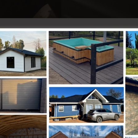
graves consecuencias para la salud física y mental
kinesiólogo, y Manuel Pérez, subdirector del Centro d
ersidad de Concepción.
 o «cuello de texto», que puede causar dolores
ción de la columna vertebral, aumentando el riesgo de
cifosis. Para prevenir estos daños, se recomienda
hone, realizar ejercicios de fortalecimiento y
ntes.
«doomscrolling» o consumo excesivo de contenido
ansancio mental y distorsionar la percepción de la