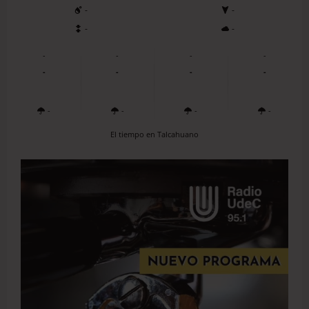
-
-
-
-
-
-
-
-
-
-
-
-
-
-
-
-
El tiempo en Talcahuano