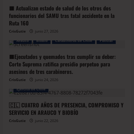
🟥 Actualizan estado de salud de los otros dos
funcionarios del SAMU tras fatal accidente en la
Ruta 160
CrisGutie
junio 27, 2026
Arauco
BioBio
Carabineros de Chile
Policial
🟥Ejecutados y quemados tras cumplir su deber:
Corte Suprema ratifica presidio perpetuo para
asesinos de tres carabineros.
CrisGutie
junio 24, 2026
Arauco
Armada de Chile
BioBio
Ejercito de Chile
🇨🇱 CUATRO AÑOS DE PRESENCIA, COMPROMISO Y
SERVICIO EN ARAUCO Y BIOBÍO
CrisGutie
junio 22, 2026