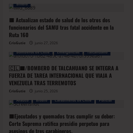
BioBio
🟥 Actualizan estado de salud de los otros dos
funcionarios del SAMU tras fatal accidente en la
Ruta 160
CrisGutie
junio 27, 2026
Bomberos de Chile
Emergencias
Talcahuano
🇨🇱🟦/BOMBERO DE TALCAHUANO SE INTEGRA A
FUERZA DE TAREA INTERNACIONAL QUE VIAJA A
VENEZUELA TRAS TERREMOTOS
CrisGutie
junio 25, 2026
Arauco
BioBio
Carabineros de Chile
Policial
🟥Ejecutados y quemados tras cumplir su deber:
Corte Suprema ratifica presidio perpetuo para
asesinos de tres carabineros.