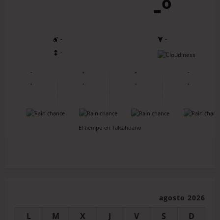
-º
-
-
-
-
-
-
-
-
-
-
-
-
-
-
-
-
El tiempo en Talcahuano
agosto 2026
L
M
X
J
V
S
D