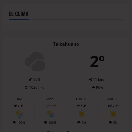
EL CLIMA
Talcahuano
2º
99%
11 km/h
1020 hPa
96%
Hoy
Mñn.
Lun. 10
Mar. 11
9º / 4º
10º / 4º
9º / 3º
10º / 6º
100%
100%
0%
0%