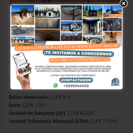
Arauco
BioBio
Carabineros de Chile
Policial
Ejecutados y quemados tras cumplir su deber:
Corte Suprema ratifica presidio perpetuo para
asesinos de tres carabineros.
CrisGutie
junio 24, 2026
INDICADORES ECONÓMICOS
Dólar observado
: CLP$ 914
Euro
: CLP$ 1.053
Unidad de fomento (UF)
: CLP$ 40.845
Unidad Tributaria Mensual (UTM)
: CLP$ 71.649