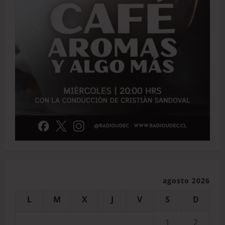
agosto 2026
L
M
X
J
V
S
D
1
2