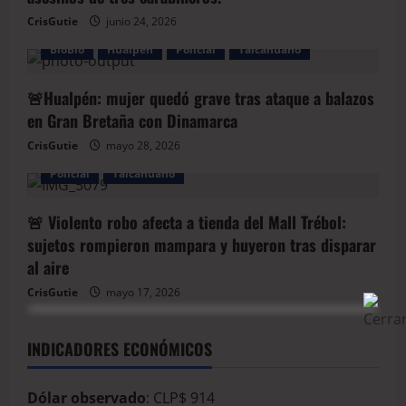
CrisGutie
junio 24, 2026
BioBio
Hualpen
Policial
Talcahuano
🚨Hualpén: mujer quedó grave tras ataque a balazos
en Gran Bretaña con Dinamarca
CrisGutie
mayo 28, 2026
Policial
Talcahuano
🚨 Violento robo afecta a tienda del Mall Trébol:
sujetos rompieron mampara y huyeron tras disparar
al aire
CrisGutie
mayo 17, 2026
INDICADORES ECONÓMICOS
Dólar observado
: CLP$ 914