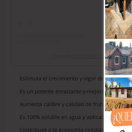
A post shared by LaMar – Fertilizante (@fe
Estimula el crecimiento y vigor de las plantas
Es un potente enraizante y mejorador de sue
Aumenta calibre y calidad de frutos, reducien
Es 100% soluble en agua y aplicable vía foliar
Contribuye a la economía circular y reduce l