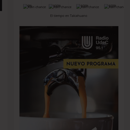
0%
100%
100%
100%
El tiempo en Talcahuano