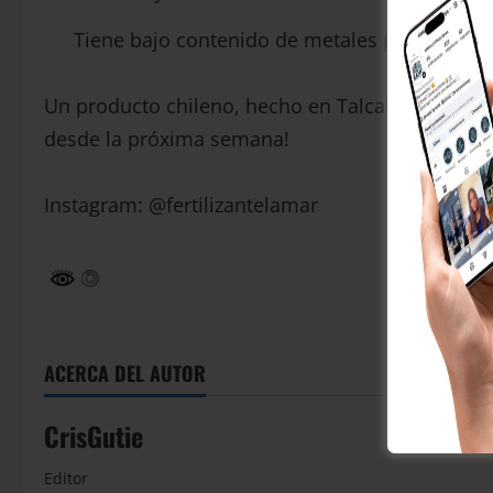
Tiene bajo contenido de metales pesados y re
Un producto chileno, hecho en Talcahuano, para 
desde la próxima semana!
Instagram: @fertilizantelamar
ACERCA DEL AUTOR
CrisGutie
Editor