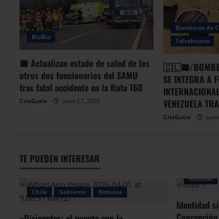
Bomberos de C
BioBio
Talcahuano
🟥 Actualizan estado de salud de los
🇨🇱🟦/BOMBE
otros dos funcionarios del SAMU
SE INTEGRA A 
tras fatal accidente en la Ruta 160
INTERNACIONAL
CrisGutie
junio 27, 2026
VENEZUELA TR
CrisGutie
junio
TE PUEDEN INTERESAR
Noticias
Chile
Gobierno
Noticias
Identidad s
Concepción,
«Dirigentes: el puente con la