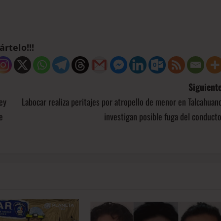
rtelo!!!
Siguiente
ey
Labocar realiza peritajes por atropello de menor en Talcahuan
e
investigan posible fuga del conduct