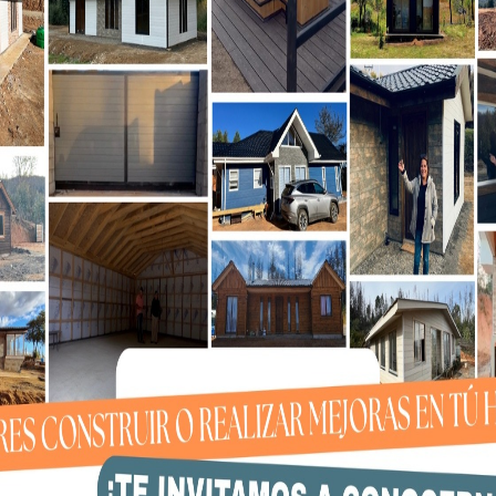
rtilizantelamar)
.
los.
do el cracking en cerezas.
 o riego por goteo.
a contaminación de la industria pesquera.