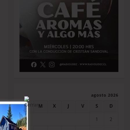
agosto 2026
L
M
X
J
V
S
D
1
2