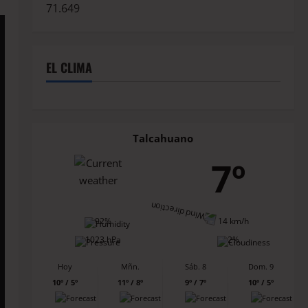
71.649
EL CLIMA
Talcahuano
7º
92%
14 km/h
1023 hPa
2%
Hoy
Mñn.
Sáb. 8
Dom. 9
10º / 5º
11º / 8º
9º / 7º
10º / 5º