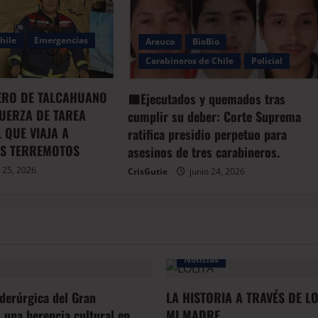
hile
Emergencias
Arauco
BioBio
Carabineros de Chile
Policial
RO DE TALCAHUANO
🟥Ejecutados y quemados tras
FUERZA DE TAREA
cumplir su deber: Corte Suprema
 QUE VIAJA A
ratifica presidio perpetuo para
AS TERREMOTOS
asesinos de tres carabineros.
 25, 2026
CrisGutie
junio 24, 2026
Noticias
iderúrgica del Gran
LA HISTORIA A TRAVÉS DE L
 una herencia cultural en
MI MADRE