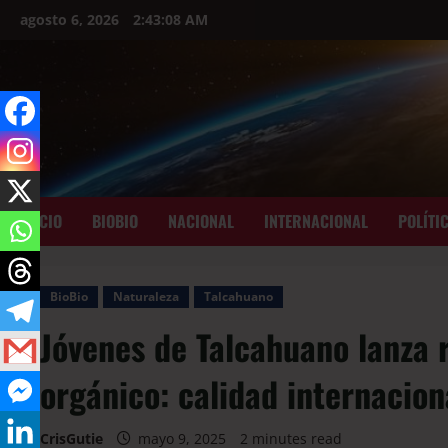
agosto 6, 2026
2:43:09 AM
INICIO
BIOBIO
NACIONAL
INTERNACIONAL
POLÍTI
BioBio
Naturaleza
Talcahuano
Jóvenes de Talcahuano lanza 
orgánico: calidad internacion
CrisGutie
mayo 9, 2025
2 minutes read