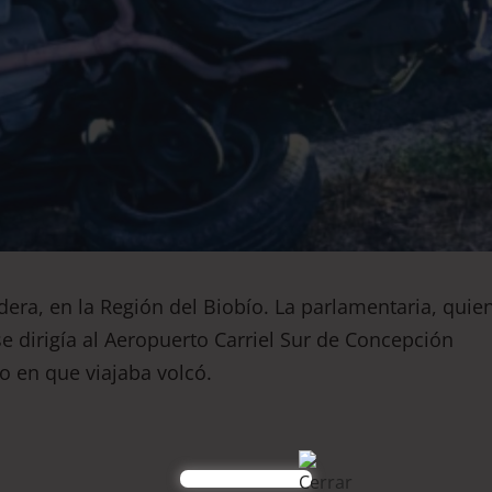
dera, en la Región del Biobío. La parlamentaria, quie
se dirigía al Aeropuerto Carriel Sur de Concepción
o en que viajaba volcó.