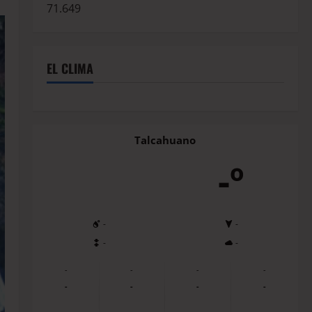
71.649
EL CLIMA
Talcahuano
-º
-
-
-
-
-
-
-
-
-
-
-
-