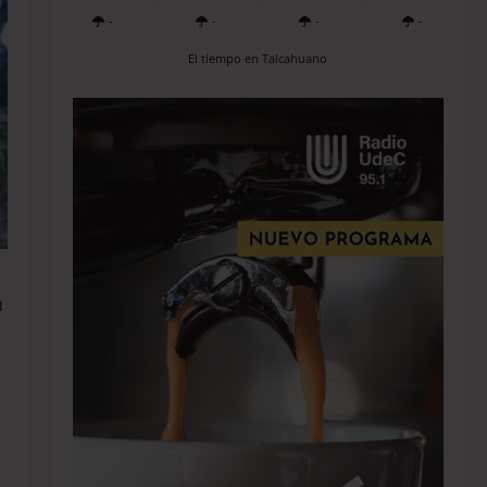
-
-
-
-
El tiempo en Talcahuano
n