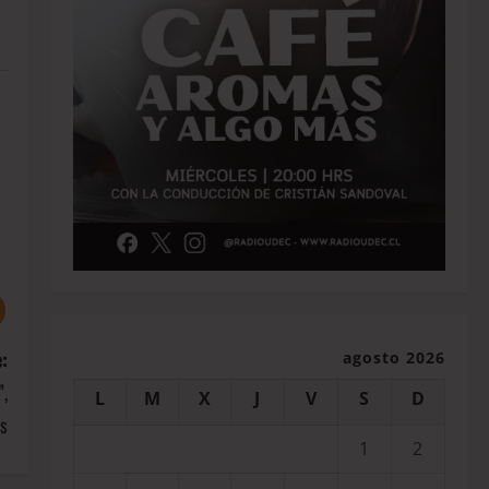
:
agosto 2026
”,
L
M
X
J
V
S
D
os
1
2