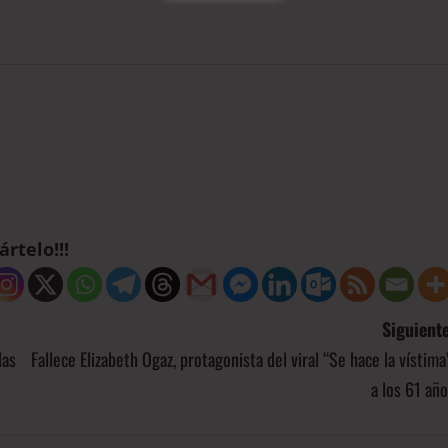
rtelo!!!
Siguiente
las
Fallece Elizabeth Ogaz, protagonista del viral “Se hace la vístima
a los 61 añ