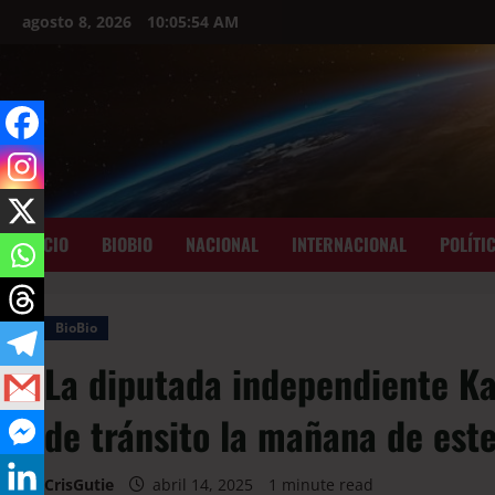
agosto 8, 2026
10:05:55 AM
INICIO
BIOBIO
NACIONAL
INTERNACIONAL
POLÍTI
BioBio
La diputada independiente Ka
de tránsito la mañana de este
CrisGutie
abril 14, 2025
1 minute read