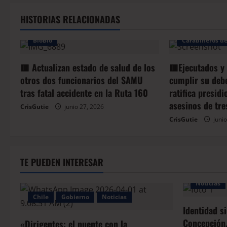
HISTORIAS RELACIONADAS
Arauco
Bio
BioBio
Carabineros de
🟥 Actualizan estado de salud de los
🟥Ejecutados y
otros dos funcionarios del SAMU
cumplir su deb
tras fatal accidente en la Ruta 160
ratifica presid
asesinos de tre
CrisGutie
junio 27, 2026
CrisGutie
junio
TE PUEDEN INTERESAR
Noticias
Chile
Gobierno
Noticias
Identidad s
Concepción,
«Dirigentes: el puente con la