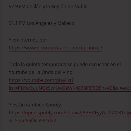
92.9 FM Chillán y la Región de Ñuble
91.1 FM Los Ángeles y Malleco
Y en internet, por
https://www.elconquistadorconcepcion.cl/
Toda la quinta temporada se puede escuchar en el
Youtube de La Onda del Vino:
https://youtube.com/playlist?
list=PLKw0xJuNQkSwfUoGeWK4838lRESQShzAC&si=ecc
Y están también Spotify:
https://open.spotify.com/show/2jABHAFyyGL7lW081oJyc
si=5ead56f3ca584d22