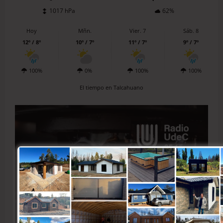
1017 hPa
62%
Hoy
Mñn.
Vier. 7
Sáb. 8
12º / 8º
10º / 7º
11º / 7º
9º / 7º
100%
0%
100%
100%
El tiempo en Talcahuano