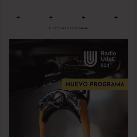
-
-
-
-
-
-
-
-
El tiempo en Talcahuano