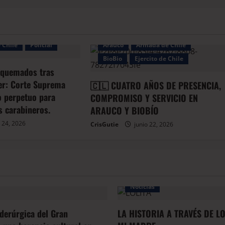
Bio
 Chile
Policial
Arauco
Armada de Chile
BioBio
Ejercito de Chile
 quemados tras
er: Corte Suprema
🇨🇱 CUATRO AÑOS DE PRESENCIA,
io perpetuo para
COMPROMISO Y SERVICIO EN
s carabineros.
ARAUCO Y BIOBÍO
 24, 2026
CrisGutie
junio 22, 2026
Noticias
iderúrgica del Gran
LA HISTORIA A TRAVÉS DE L