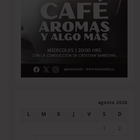
agosto 2026
L
M
X
J
V
S
D
1
2