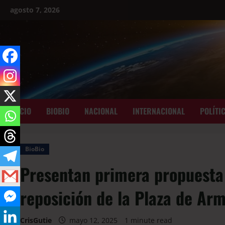
agosto 7, 2026
INICIO
BIOBIO
NACIONAL
INTERNACIONAL
POLÍTI
BioBio
Presentan primera propuesta 
reposición de la Plaza de Ar
CrisGutie
mayo 12, 2025
1 minute read