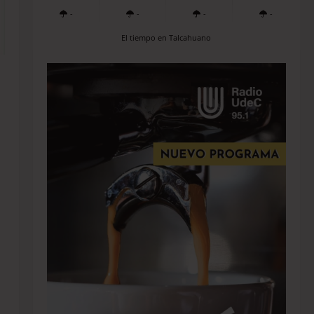
-
-
-
-
El tiempo en Talcahuano