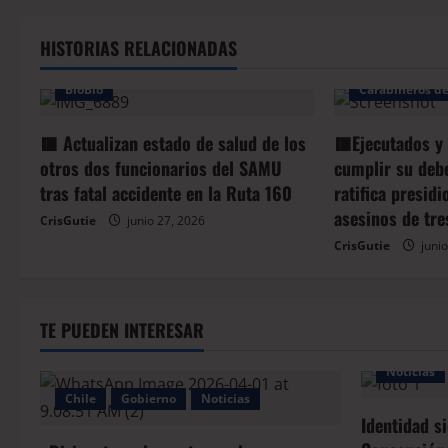
HISTORIAS RELACIONADAS
Arauco
Bio
BioBio
Carabineros de
🟥 Actualizan estado de salud de los
🟥Ejecutados y
otros dos funcionarios del SAMU
cumplir su deb
tras fatal accidente en la Ruta 160
ratifica presid
asesinos de tre
CrisGutie
junio 27, 2026
CrisGutie
junio
TE PUEDEN INTERESAR
Noticias
Chile
Gobierno
Noticias
Identidad s