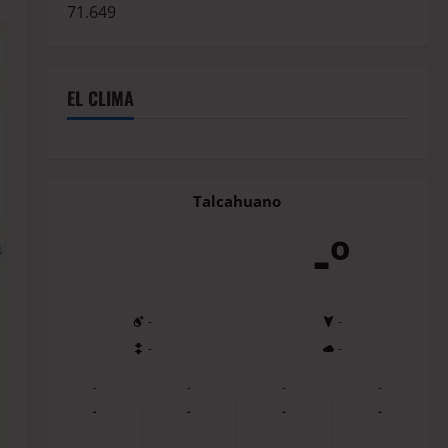
71.649
EL CLIMA
Talcahuano
-º
-
-
-
-
-
-
-
-
-
-
-
-