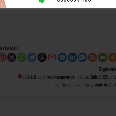
rtelo!!!
Siguiente
Club LKF se corona campeón de la Copa Chile 2026 en e
evento de boxeo más grande de Chil