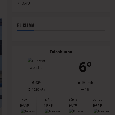
71.649
EL CLIMA
Talcahuano
6º
92%
10 km/h
1020 hPa
1%
Hoy
Mñn.
Sáb. 8
Dom. 9
10º / 5º
11º / 8º
9º / 7º
10º / 5º