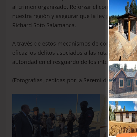
al crimen organizado. Reforzar el control en nues
nuestra región y asegurar que la ley prevalezca e
Richard Soto Salamanca.
​A través de estos mecanismos de control y pre
eficaz los delitos asociados a las rutas marítima
autoridad en el resguardo de los intereses ciud
(Fotografías, cedidas por la Seremi de Seguridad