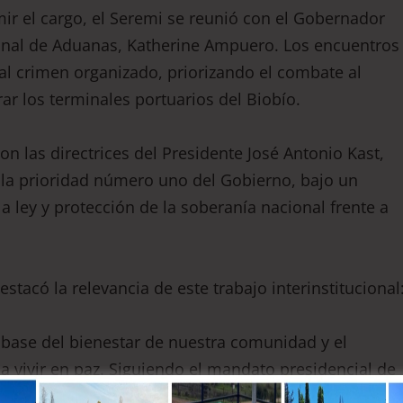
mir el cargo, el Seremi se reunió con el Gobernador
gional de Aduanas, Katherine Ampuero. Los encuentros
e al crimen organizado, priorizando el combate al
rar los terminales portuarios del Biobío.
con las directrices del Presidente José Antonio Kast,
 la prioridad número uno del Gobierno, bajo un
 ley y protección de la soberanía nacional frente a
stacó la relevancia de este trabajo interinstitucional
la base del bienestar de nuestra comunidad y el
 vivir en paz. Siguiendo el mandato presidencial de
nsolidando una estrategia robusta que cierra el paso