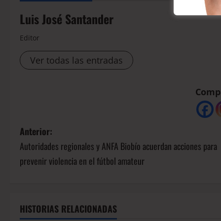
Luis José Santander
Editor
Ver todas las entradas
Compá
Anterior:
Autoridades regionales y ANFA Biobío acuerdan acciones para
prevenir violencia en el fútbol amateur
HISTORIAS RELACIONADAS