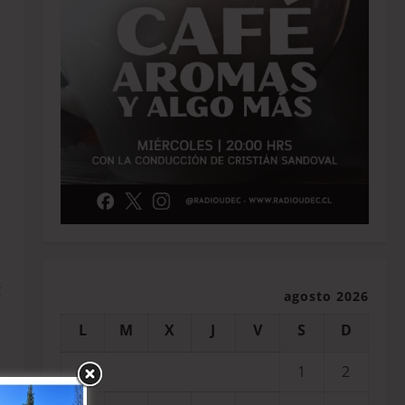
:
agosto 2026
L
M
X
J
V
S
D
1
2