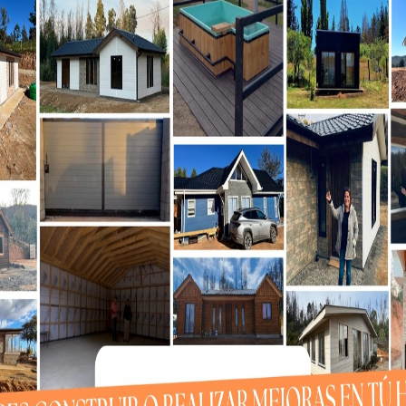
tros puertos es vital para proteger la integridad de
n cada rincón de nuestro territorio», dijo el Seremi,
vención, la Seremía busca no sólo enfrentar de maner
s, sino también enviar una señal clara de vigilancia y
adanos.
 Pública)