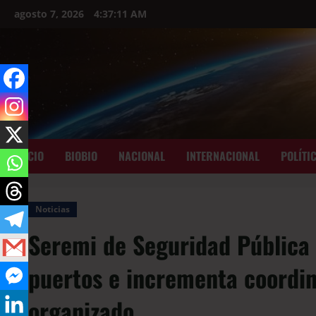
agosto 7, 2026
4:37:13 AM
INICIO
BIOBIO
NACIONAL
INTERNACIONAL
POLÍTI
Noticias
Seremi de Seguridad Pública 
puertos e incrementa coordin
organizado