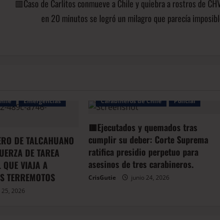
🟥Caso de Carlitos conmueve a Chile y quiebra a rostros de CH
en 20 minutos se logró un milagro que parecía imposib
Arauco
BioBio
hile
Emergencias
Carabineros de Chile
Policial
🟥Ejecutados y quemados tras
cumplir su deber: Corte Suprema
RO DE TALCAHUANO
ratifica presidio perpetuo para
FUERZA DE TAREA
asesinos de tres carabineros.
 QUE VIAJA A
AS TERREMOTOS
CrisGutie
junio 24, 2026
 25, 2026