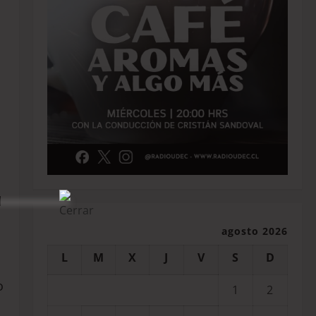
l
agosto 2026
L
M
X
J
V
S
D
o
1
2