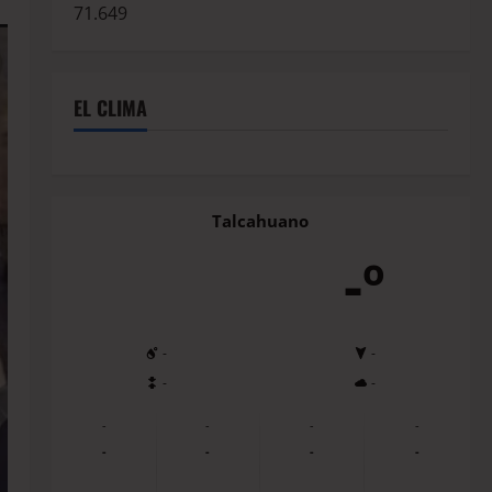
71.649
EL CLIMA
Talcahuano
-º
-
-
-
-
-
-
-
-
-
-
-
-