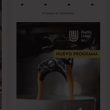
-
-
-
-
El tiempo en Talcahuano