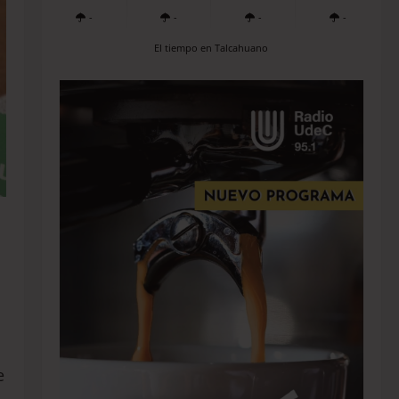
-
-
-
-
El tiempo en Talcahuano
e