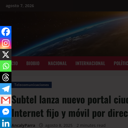
agosto 7, 2026
INICIO
BIOBIO
NACIONAL
INTERNACIONAL
POLÍTI
Telecomunicaciones
Subtel lanza nuevo portal ciu
Internet fijo y móvil por dire
AncalyParra
agosto 8, 2025
2 minutes read