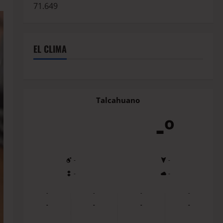
71.649
EL CLIMA
Talcahuano
-º
-
-
-
-
-
-
-
-
-
-
-
-