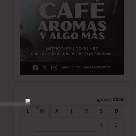
agosto 2026
L
M
X
J
V
S
D
1
2