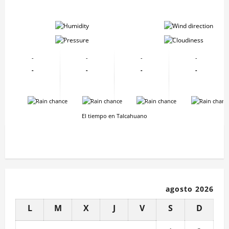
-
-
-
-
-
-
-
-
-
-
-
-
-
-
-
-
El tiempo en Talcahuano
agosto 2026
L
M
X
J
V
S
D