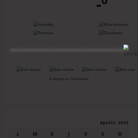
-º
-
-
-
-
-
-
-
-
-
-
-
-
-
-
-
-
El tiempo en Talcahuano
agosto 2026
L
M
X
J
V
S
D