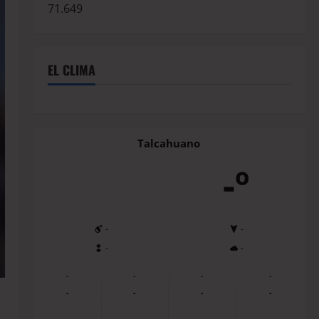
71.649
EL CLIMA
Talcahuano
-º
-
-
-
-
-
-
-
-
-
-
-
-