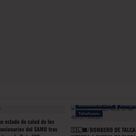
Bomberos de Chile
Emergen
Talcahuano
an estado de salud de los
uncionarios del SAMU tras
🇨🇱🟦/BOMBERO DE TALCA