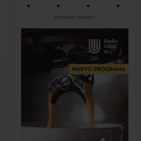
-
-
-
-
El tiempo en Talcahuano