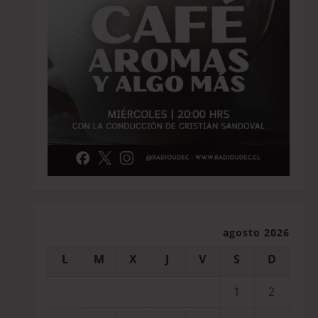
agosto 2026
L
M
X
J
V
S
D
1
2