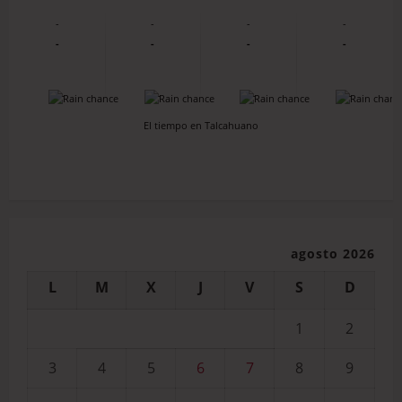
-
-
-
-
-
-
-
-
-
-
-
-
El tiempo en Talcahuano
agosto 2026
L
M
X
J
V
S
D
1
2
3
4
5
6
7
8
9