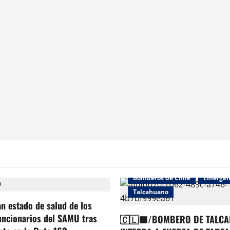
Bomberos de Chile
Emergen
Talcahuano
an estado de salud de los
uncionarios del SAMU tras
🇨🇱🟦/BOMBERO DE TALCA