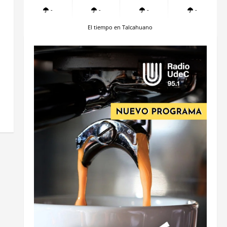
-
-
-
-
El tiempo en Talcahuano