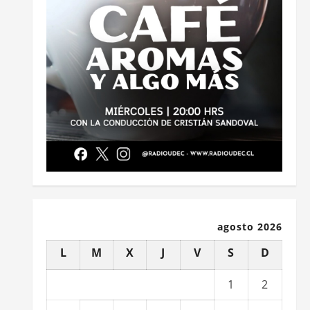
agosto 2026
L
M
X
J
V
S
D
1
2