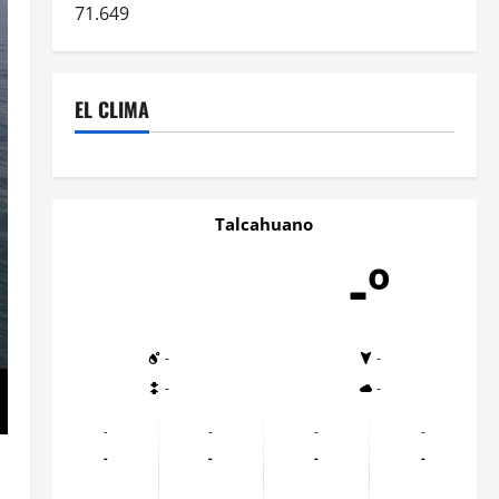
71.649
EL CLIMA
Talcahuano
-º
-
-
-
-
-
-
-
-
-
-
-
-