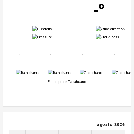
-º
-
-
-
-
-
-
-
-
-
-
-
-
-
-
-
-
El tiempo en Talcahuano
agosto 2026