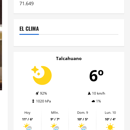
71.649
EL CLIMA
Talcahuano
6º
92%
10 km/h
1020 hPa
1%
Hoy
Mñn.
Dom. 9
Lun. 10
11º / 6º
9º / 7º
10º / 5º
10º / 4º