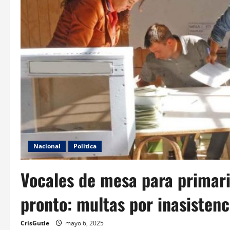
Nacional
Política
Vocales de mesa para primari
pronto: multas por inasisten
CrisGutie
mayo 6, 2025