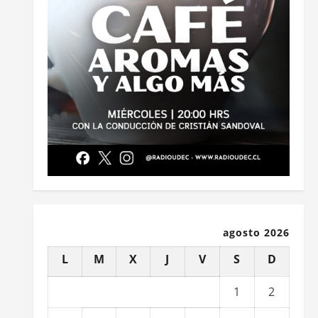
agosto 2026
L
M
X
J
V
S
D
1
2