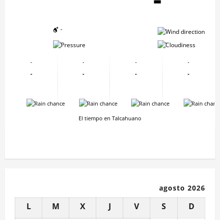
-
-
-
-
-
-
-
-
-
-
-
-
-
-
-
-
El tiempo en Talcahuano
agosto 2026
L
M
X
J
V
S
D