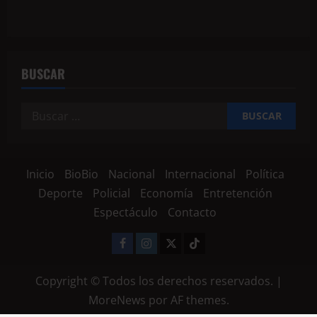
BUSCAR
Inicio
BioBio
Nacional
Internacional
Política
Deporte
Policial
Economía
Entretención
Espectáculo
Contacto
Copyright © Todos los derechos reservados.
|
MoreNews
por AF themes.