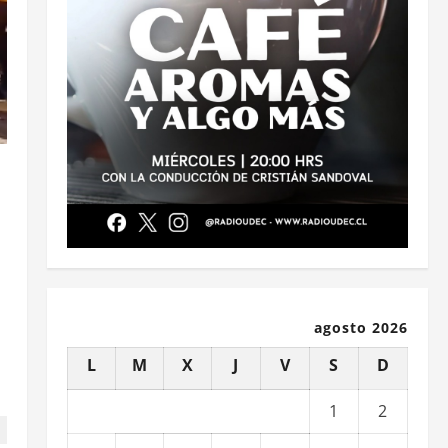
agosto 2026
L
M
X
J
V
S
D
1
2