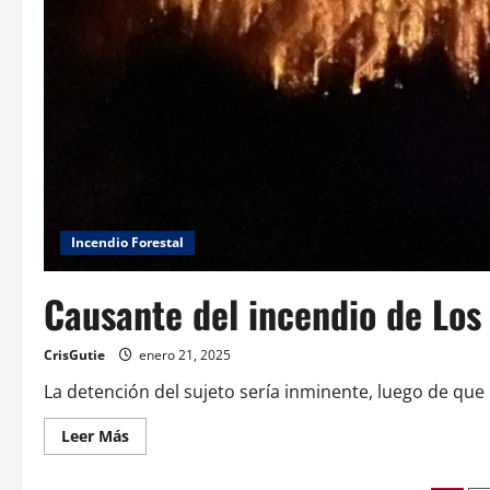
Incendio Forestal
Causante del incendio de Los 
CrisGutie
enero 21, 2025
La detención del sujeto sería inminente, luego de que la
Leer Más