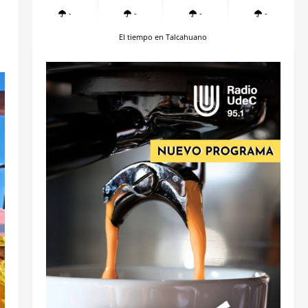
-
-
-
-
El tiempo en Talcahuano