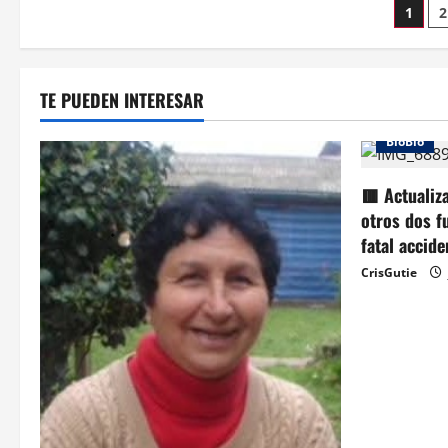
1
2
TE PUEDEN INTERESAR
BioBio
🟥 Actualiz
otros dos f
fatal accid
CrisGutie