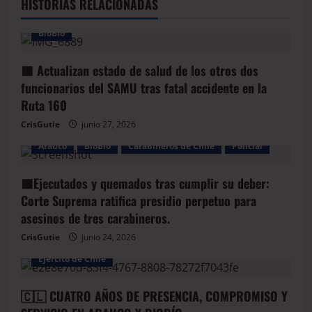
HISTORIAS RELACIONADAS
BioBio
🟥 Actualizan estado de salud de los otros dos
funcionarios del SAMU tras fatal accidente en la
Ruta 160
CrisGutie
junio 27, 2026
Arauco
BioBio
Carabineros de Chile
Policial
🟥Ejecutados y quemados tras cumplir su deber:
Corte Suprema ratifica presidio perpetuo para
asesinos de tres carabineros.
CrisGutie
junio 24, 2026
Arauco
Armada de Chile
BioBio
Ejercito de Chile
🇨🇱 CUATRO AÑOS DE PRESENCIA, COMPROMISO Y