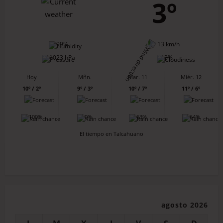
3º
99%
13 km/h
1023 hPa
3%
Hoy
Mñn.
Mar. 11
Miér. 12
10º / 2º
9º / 3º
10º / 7º
11º / 6º
100%
0%
63%
64%
El tiempo en Talcahuano
agosto 2026