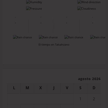
-
-
-
-
-
-
-
-
-
-
-
-
-
-
-
-
El tiempo en Talcahuano
agosto 2026
L
M
X
J
V
S
D
1
2