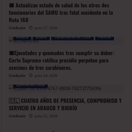
🟥 Actualizan estado de salud de los otros dos
funcionarios del SAMU tras fatal accidente en la
Ruta 160
CrisGutie
junio 27, 2026
Arauco
BioBio
Carabineros de Chile
Policial
🟥Ejecutados y quemados tras cumplir su deber:
Corte Suprema ratifica presidio perpetuo para
asesinos de tres carabineros.
CrisGutie
junio 24, 2026
Arauco
Armada de Chile
BioBio
Ejercito de Chile
🇨🇱 CUATRO AÑOS DE PRESENCIA, COMPROMISO Y
SERVICIO EN ARAUCO Y BIOBÍO
CrisGutie
junio 22, 2026