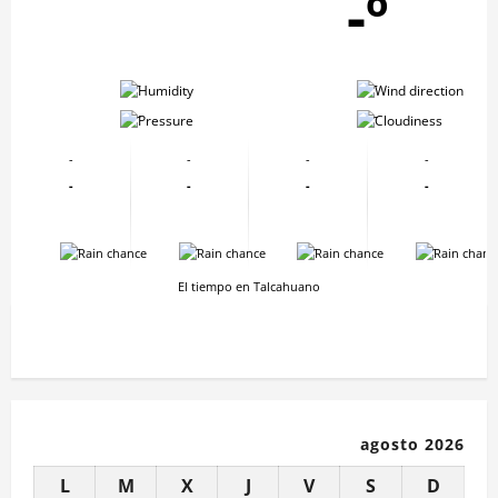
-º
-
-
-
-
-
-
-
-
-
-
-
-
-
-
-
-
El tiempo en Talcahuano
agosto 2026
L
M
X
J
V
S
D