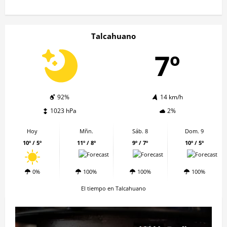
Talcahuano
7º
92%
14 km/h
1023 hPa
2%
Hoy
Mñn.
Sáb. 8
Dom. 9
10º / 5º
11º / 8º
9º / 7º
10º / 5º
0%
100%
100%
100%
El tiempo en Talcahuano