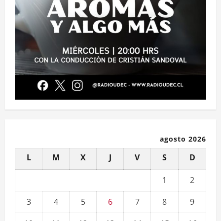
agosto 2026
L
M
X
J
V
S
D
1
2
3
4
5
6
7
8
9