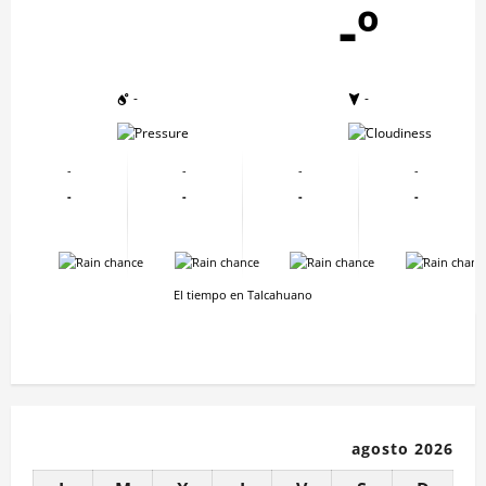
-º
-
-
-
-
-
-
-
-
-
-
-
-
-
-
-
-
El tiempo en Talcahuano
agosto 2026