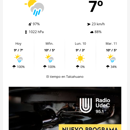
7º
97%
23 km/h
1022 hPa
88%
Hoy
Mñn.
Lun. 10
Mar. 11
9º / 7º
10º / 5º
9º / 3º
10º / 5º
100%
100%
0%
34%
El tiempo en Talcahuano