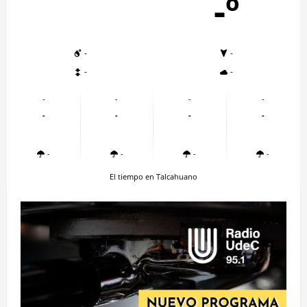
-º
-
-
-
-
-
-
-
-
-
-
-
-
-
-
-
-
El tiempo en Talcahuano