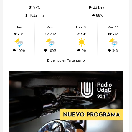
97%
23 km/h
1022 hPa
88%
Hoy
Mñn.
Lun. 10
Mar. 11
9º / 7º
10º / 5º
9º / 3º
10º / 5º
100%
100%
0%
34%
El tiempo en Talcahuano