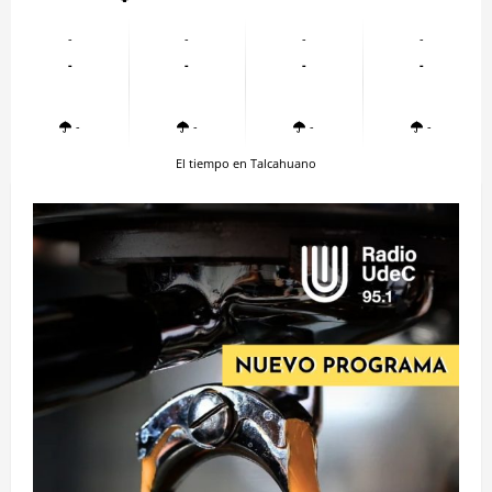
-
-
-
-
-
-
-
-
-
-
-
-
El tiempo en Talcahuano