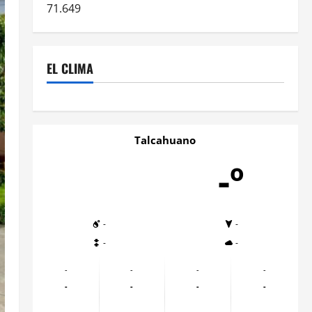
71.649
EL CLIMA
Talcahuano
-º
-
-
-
-
-
-
-
-
-
-
-
-