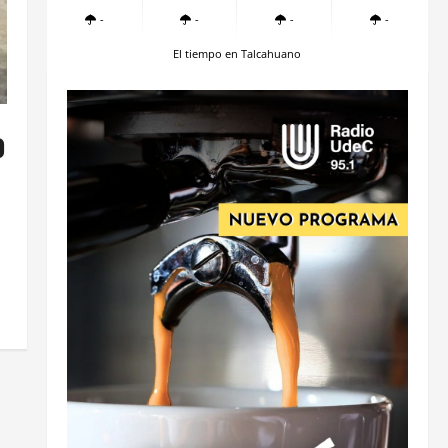
-
-
-
-
El tiempo en Talcahuano
o