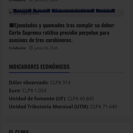
Arauco
BioBio
Carabineros de Chile
Policial
🟥Ejecutados y quemados tras cumplir su deber:
Corte Suprema ratifica presidio perpetuo para
asesinos de tres carabineros.
CrisGutie
junio 24, 2026
INDICADORES ECONÓMICOS
Dólar observado
: CLP$ 914
Euro
: CLP$ 1.054
Unidad de fomento (UF)
: CLP$ 40.845
Unidad Tributaria Mensual (UTM)
: CLP$ 71.649
EL CLIMA