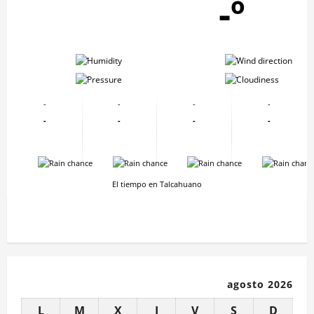
-º
-
-
-
-
-
-
-
-
-
-
-
-
-
-
-
-
El tiempo en Talcahuano
agosto 2026
L
M
X
J
V
S
D