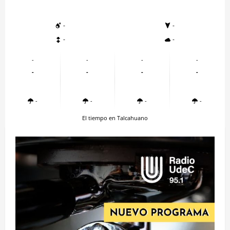
-
-
-
-
-
-
-
-
-
-
-
-
-
-
-
-
El tiempo en Talcahuano