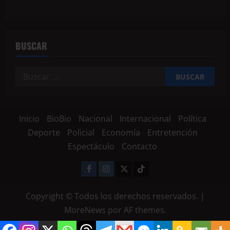
BUSCAR
Inicio
BioBio
Nacional
Internacional
Política
Deporte
Policial
Economía
Entretención
Espectáculo
Contacto
Copyright © Todos los derechos reservados.
|
MoreNews
por AF themes.