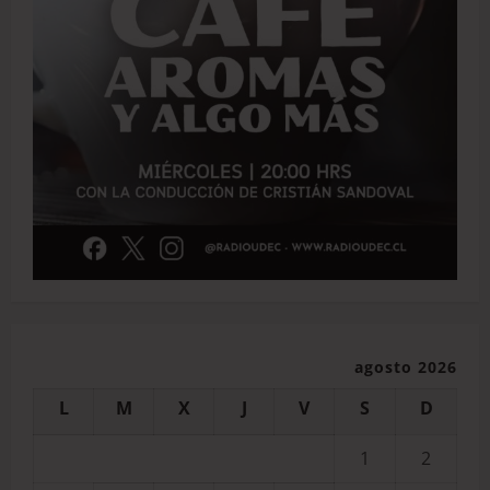
agosto 2026
L
M
X
J
V
S
D
1
2