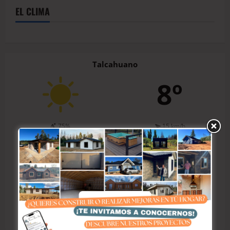
EL CLIMA
Talcahuano
8º
75%
15 km/h
1021 hPa
0%
Hoy
Mñn.
Mar. 11
Miér. 12
10º / 2º
9º / 3º
10º / 7º
11º / 6º
100%
0%
63%
64%
El tiempo en Talcahuano