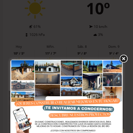
10º
61%
10 km/h
1026 hPa
3%
Hoy
Mñn.
Sáb. 8
Dom. 9
10º / 5º
11º / 7º
9º / 8º
9º / 4º
0%
100%
100%
100%
El tiempo en Talcahuano