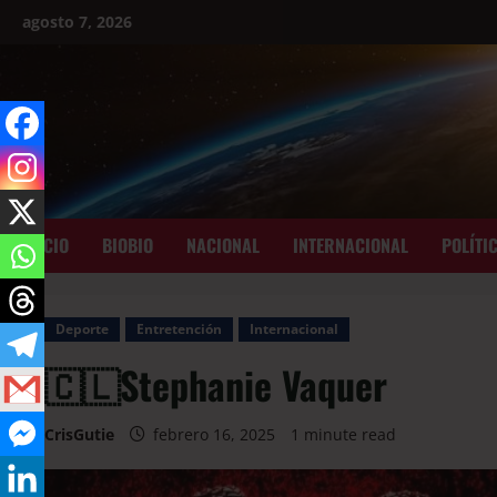
agosto 7, 2026
INICIO
BIOBIO
NACIONAL
INTERNACIONAL
POLÍTI
Deporte
Entretención
Internacional
🇨🇱Stephanie Vaquer
CrisGutie
febrero 16, 2025
1 minute read