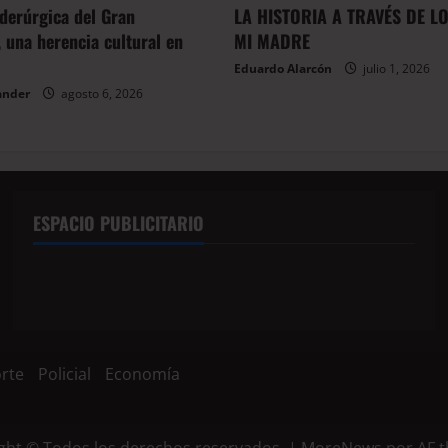
iderúrgica del Gran
LA HISTORIA A TRAVÉS DE L
 una herencia cultural en
MI MADRE
Eduardo Alarcón
julio 1, 2026
ander
agosto 6, 2026
ESPACIO PUBLICITARIO
rte
Policial
Economía
ght © Todos los derechos reservados.
|
MoreNews
por AF 