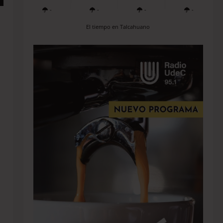
-
-
-
-
El tiempo en Talcahuano
h