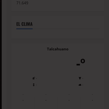
71.649
EL CLIMA
Talcahuano
-º
-
-
-
-
-
-
-
-
-
-
-
-