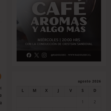
agosto 2026
:
L
M
X
J
V
S
D
ro
a
1
2