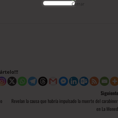
rtelo!!!
Siguiente
do
Revelan la causa que habría impulsado la muerte del carabine
en La Moned