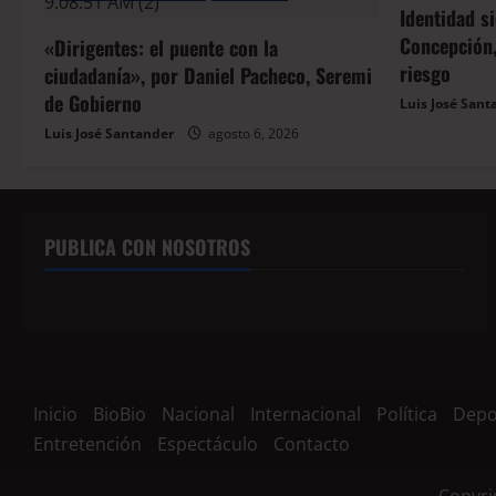
Identidad s
Concepción,
«Dirigentes: el puente con la
riesgo
ciudadanía», por Daniel Pacheco, Seremi
de Gobierno
Luis José Sant
Luis José Santander
agosto 6, 2026
PUBLICA CON NOSOTROS
Inicio
BioBio
Nacional
Internacional
Política
Depo
Entretención
Espectáculo
Contacto
Copyri