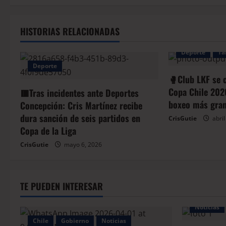
HISTORIAS RELACIONADAS
Deporte
Ta
Deporte
🥊Club LKF se 
Copa Chile 202
🟥Tras incidentes ante Deportes
boxeo más gran
Concepción: Cris Martínez recibe
dura sanción de seis partidos en
CrisGutie
abril
Copa de la Liga
CrisGutie
mayo 6, 2026
TE PUEDEN INTERESAR
Noticias
Chile
Gobierno
Noticias