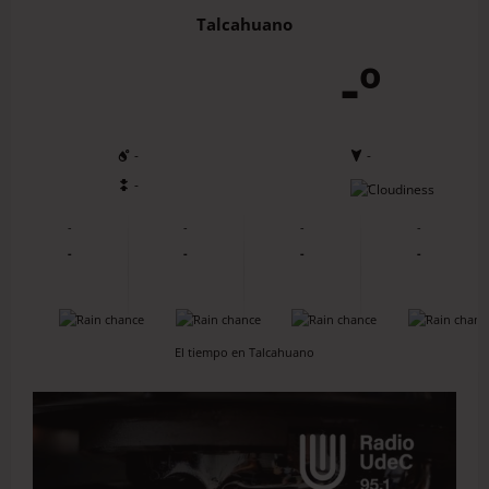
Talcahuano
-º
-
-
-
-
-
-
-
-
-
-
-
-
-
-
-
-
El tiempo en Talcahuano