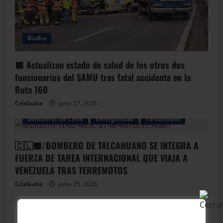
BioBio
🟥 Actualizan estado de salud de los otros dos
funcionarios del SAMU tras fatal accidente en la
Ruta 160
CrisGutie
junio 27, 2026
Bomberos de Chile
Emergencias
Talcahuano
🇨🇱🟦/BOMBERO DE TALCAHUANO SE INTEGRA A
FUERZA DE TAREA INTERNACIONAL QUE VIAJA A
VENEZUELA TRAS TERREMOTOS
CrisGutie
junio 25, 2026
Arauco
BioBio
Carabineros de Chile
Policial