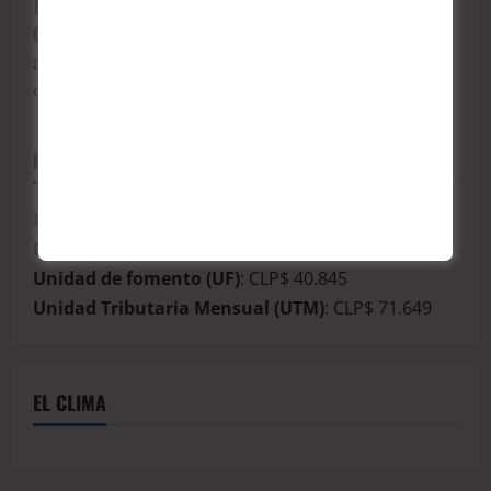
🟥Ejecutados y quemados tras cumplir su deber:
Corte Suprema ratifica presidio perpetuo para
asesinos de tres carabineros.
CrisGutie
junio 24, 2026
INDICADORES ECONÓMICOS
Dólar observado
: CLP$ 914
Euro
: CLP$ 1.053
Unidad de fomento (UF)
: CLP$ 40.845
Unidad Tributaria Mensual (UTM)
: CLP$ 71.649
EL CLIMA