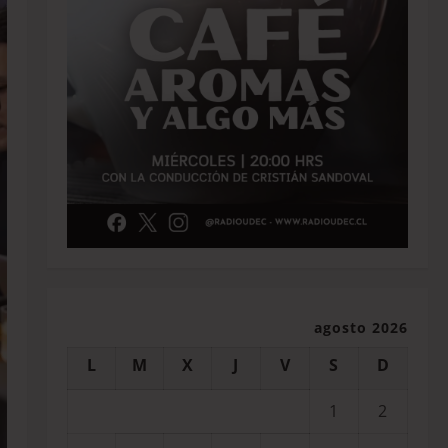
agosto 2026
L
M
X
J
V
S
D
1
2