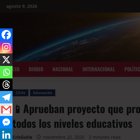
agosto 9, 2026
INICIO
BIOBIO
NACIONAL
INTERNACIONAL
POLÍTI
Chile
Educación
📱Aprueban proyecto que proh
todos los niveles educativos
CrisGutie
noviembre 22, 2025
2 minutes read