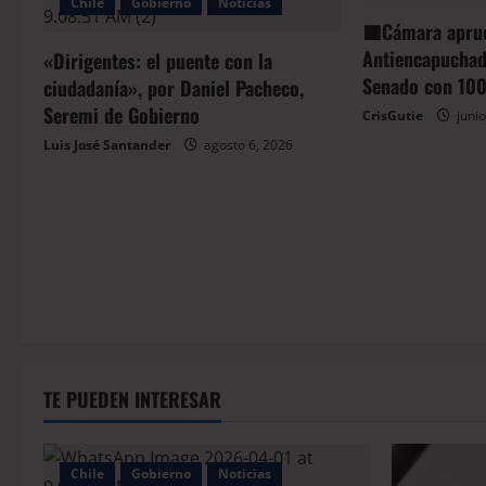
Chile
Gobierno
Noticias
🟦Cámara apru
Antiencapuchado
«Dirigentes: el puente con la
Senado con 100
ciudadanía», por Daniel Pacheco,
Seremi de Gobierno
CrisGutie
junio
Luis José Santander
agosto 6, 2026
TE PUEDEN INTERESAR
Chile
Gobierno
Noticias