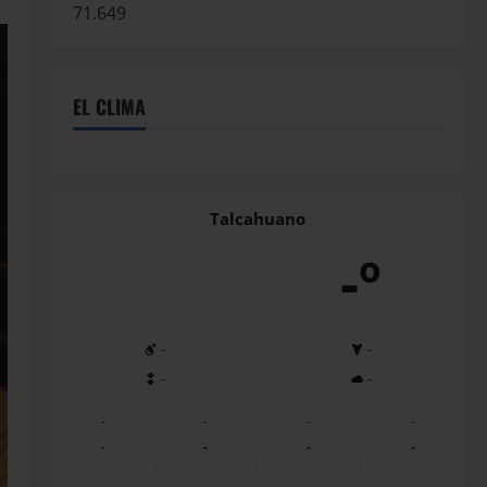
71.649
EL CLIMA
Talcahuano
-º
-
-
-
-
-
-
-
-
-
-
-
-