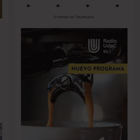
-
-
-
-
El tiempo en Talcahuano